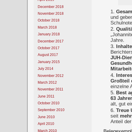
December 2018
Gesamt
November 2018
und geben
October 2018
Schulnote
March 2018
Qualit
„Johannit
January 2018
Jahre.
December 2017
Inhalte
October 2017
Berichter
August 2017
JUH-Dien
January 2015
Gesundhe
Mitarbeit
July 2014
Intere
November 2012
Großteil 
March 2012
einzelne A
November 2011
Best a
June 2011
63 Jahre
October 2010
alt, gut e
Treue 
September 2010
seit
mehr
June 2010
Anteil der
April 2010
Belegexempla
March 2010