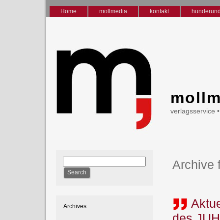
Home
mollmedia
kontakt
hunderun
mollm
verlagsservice 
Archive 
Aktu
Archives
des JUH