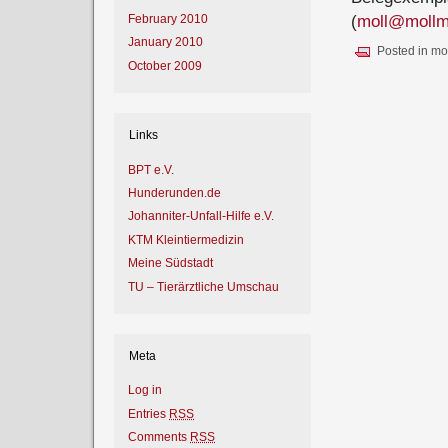
(
moll@mollm
February 2010
January 2010
Posted in
mo
October 2009
Links
BPT e.V.
Hunderunden.de
Johanniter-Unfall-Hilfe e.V.
KTM Kleintiermedizin
Meine Südstadt
TU – Tierärztliche Umschau
Meta
Log in
Entries
RSS
Comments
RSS